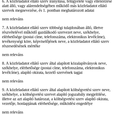
6. A közfeladatot ellátó szerv irányítása, felügyelete vagy ellenőrzése
alatt álló, vagy alárendeltségében működő más közfeladatot ellátó
szervek megnevezése, és 1. pontban meghatározott adatai
nem releváns
7. A közfeladatot ellátó szerv többségi tulajdonában álló, illetve
részvételével működő gazdálkodó szervezet neve, székhelye,
elérhetősége (postai címe, telefonszáma, elektronikus levélcíme),
tevékenységi köre, képviselőjének neve, a közfeladatot ellátó szerv
részesedésének mértéke
nem releváns
8. A közfeladatot ellátó szerv által alapított közalapítványok neve,
székhelye, elérhetősége (postai címe, telefonszáma, elektronikus
levélcíme), alapító okirata, kezelő szervének tagjai
nem releváns
9. A közfeladatot ellátó szerv által alapított költségvetési szerv neve,
székhelye, a költségvetési szervet alapító jogszabály megjelölése,
illetve az azt alapító határozat, a költségvetési szerv alapító okirata,
vezetője, honlapjának elérhetősége, működési engedélye
nem releváns