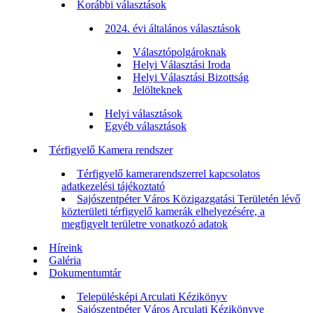
Korábbi választások
2024. évi általános választások
Választópolgároknak
Helyi Választási Iroda
Helyi Választási Bizottság
Jelölteknek
Helyi választások
Egyéb választások
Térfigyelő Kamera rendszer
Térfigyelő kamerarendszerrel kapcsolatos
adatkezelési tájékoztató
Sajószentpéter Város Közigazgatási Területén lévő
közterületi térfigyelő kamerák elhelyezésére, a
megfigyelt területre vonatkozó adatok
Híreink
Galéria
Dokumentumtár
Településképi Arculati Kézikönyv
Sajószentpéter Város Arculati Kézikönyve