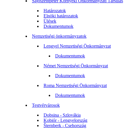
Sajószentpéter Környéki Önkormányzati Társulás
Határozatok
Elnöki határozatok
Ülések
Dokumentumok
Nemzetiségi önkormányzatok
Lengyel Nemzetiségi Önkormányzat
Dokumentumok
Német Nemzetiségi Önkormányzat
Dokumentumok
Roma Nemzetiségi Önkormányzat
Dokumentumok
Testvérvárosok
Dobsina - Szlovákia
Kobiór - Lengyelország
Šternberk - Csehország