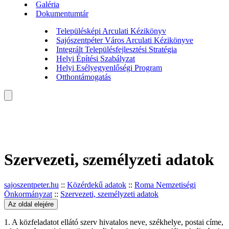
Galéria
Dokumentumtár
Településképi Arculati Kézikönyv
Sajószentpéter Város Arculati Kézikönyve
Integrált Településfejlesztési Stratégia
Helyi Építési Szabályzat
Helyi Esélyegyenlőségi Program
Otthontámogatás
Szervezeti, személyzeti adatok
sajoszentpeter.hu
::
Közérdekű adatok
::
Roma Nemzetiségi
Önkormányzat
::
Szervezeti, személyzeti adatok
Az oldal elejére
1. A közfeladatot ellátó szerv hivatalos neve, székhelye, postai címe,