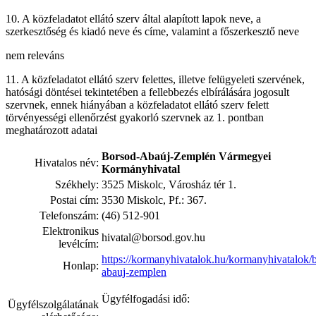
10. A közfeladatot ellátó szerv által alapított lapok neve, a
szerkesztőség és kiadó neve és címe, valamint a főszerkesztő neve
nem releváns
11. A közfeladatot ellátó szerv felettes, illetve felügyeleti szervének,
hatósági döntései tekintetében a fellebbezés elbírálására jogosult
szervnek, ennek hiányában a közfeladatot ellátó szerv felett
törvényességi ellenőrzést gyakorló szervnek az 1. pontban
meghatározott adatai
Borsod-Abaúj-Zemplén Vármegyei
Hivatalos név:
Kormányhivatal
Székhely:
3525 Miskolc, Városház tér 1.
Postai cím:
3530 Miskolc, Pf.: 367.
Telefonszám:
(46) 512-901
Elektronikus
hivatal@borsod.gov.hu
levélcím:
https://kormanyhivatalok.hu/kormanyhivatalok/
Honlap:
abauj-zemplen
Ügyfélfogadási idő:
Ügyfélszolgálatának