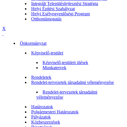
Integrált Településfejlesztési Stratégia
Helyi Építési Szabályzat
Helyi Esélyegyenlőségi Program
Otthontámogatás
X
Önkormányzat
Képviselő-testület
Képviselő-testületi ülések
Munkatervek
Rendeletek
Rendelet-tervezetek társadalmi véleményezése
Rendelet-tervezetek társadalmi
véleményezése
Határozatok
Polgármesteri Határozatok
Pályázatok
Közbeszerzések