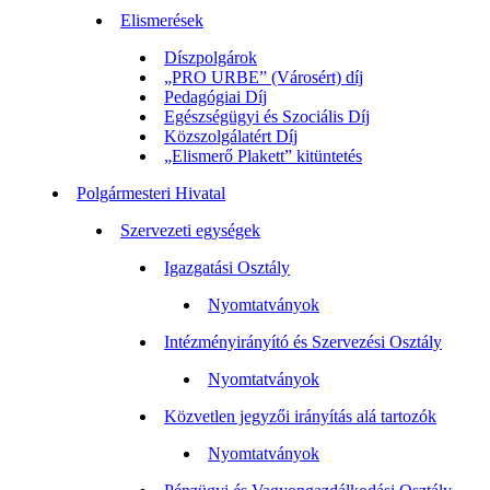
Elismerések
Díszpolgárok
„PRO URBE” (Városért) díj
Pedagógiai Díj
Egészségügyi és Szociális Díj
Közszolgálatért Díj
„Elismerő Plakett” kitüntetés
Polgármesteri Hivatal
Szervezeti egységek
Igazgatási Osztály
Nyomtatványok
Intézményirányító és Szervezési Osztály
Nyomtatványok
Közvetlen jegyzői irányítás alá tartozók
Nyomtatványok