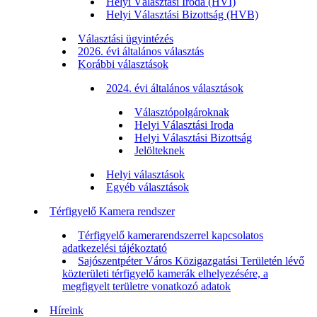
Helyi Választási Iroda (HVI)
Helyi Választási Bizottság (HVB)
Választási ügyintézés
2026. évi általános választás
Korábbi választások
2024. évi általános választások
Választópolgároknak
Helyi Választási Iroda
Helyi Választási Bizottság
Jelölteknek
Helyi választások
Egyéb választások
Térfigyelő Kamera rendszer
Térfigyelő kamerarendszerrel kapcsolatos
adatkezelési tájékoztató
Sajószentpéter Város Közigazgatási Területén lévő
közterületi térfigyelő kamerák elhelyezésére, a
megfigyelt területre vonatkozó adatok
Híreink