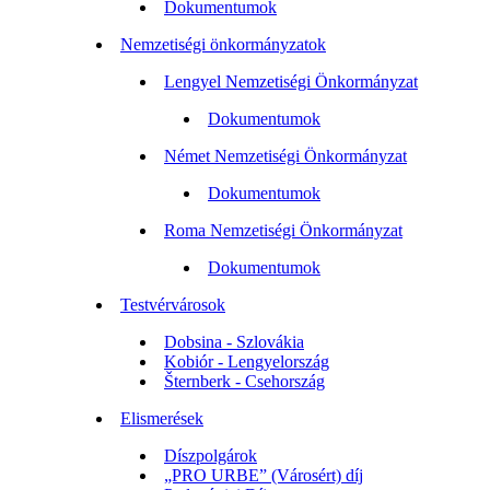
Dokumentumok
Nemzetiségi önkormányzatok
Lengyel Nemzetiségi Önkormányzat
Dokumentumok
Német Nemzetiségi Önkormányzat
Dokumentumok
Roma Nemzetiségi Önkormányzat
Dokumentumok
Testvérvárosok
Dobsina - Szlovákia
Kobiór - Lengyelország
Šternberk - Csehország
Elismerések
Díszpolgárok
„PRO URBE” (Városért) díj