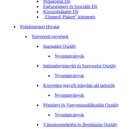
Pedagógiai Díj
Egészségügyi és Szociális Díj
Közszolgálatért Díj
„Elismerő Plakett” kitüntetés
Polgármesteri Hivatal
Szervezeti egységek
Igazgatási Osztály
Nyomtatványok
Intézményirányító és Szervezési Osztály
Nyomtatványok
Közvetlen jegyzői irányítás alá tartozók
Nyomtatványok
Pénzügyi és Vagyongazdálkodási Osztály
Nyomtatványok
Városüzemeltetési és Beruházási Osztály