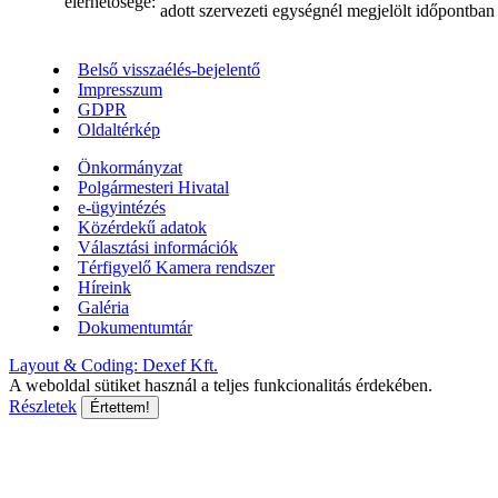
elérhetősége:
adott szervezeti egységnél megjelölt időpontban
Belső visszaélés-bejelentő
Impresszum
GDPR
Oldaltérkép
Önkormányzat
Polgármesteri Hivatal
e-ügyintézés
Közérdekű adatok
Választási információk
Térfigyelő Kamera rendszer
Híreink
Galéria
Dokumentumtár
Layout & Coding: Dexef Kft.
A weboldal sütiket használ a teljes funkcionalitás érdekében.
Részletek