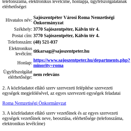
telefonszáma, elektronikus levélcíme, honlapja, ügyfélszolgálatának
elérhetőségei
Sajószentpéter Városi Roma Nemzetiségi
Hivatalos név:
Önkormányzat
Székhely:
3770 Sajószentpéter, Kálvin tér 4.
Postai cím:
3770 Sajószentpéter, Kálvin tér 4.
Telefonszám:
(48) 521-037
Elektronikus
titkarsag@sajoszentpeter.hu
levélcím:
https://www.sajoszentpeter.hu/departments.php?
Honlap:
minority=roma
Ügyfélszolgálat
nem releváns
elérhetősége:
2. A közfeladatot ellátó szerv szervezeti felépítése szervezeti
egységek megjelölésével, az egyes szervezeti egységek feladatai
Roma Nemzetiségi Önkormányzat
3. A közfeladatot ellátó szerv vezetőinek és az egyes szervezeti
egységek vezetőinek neve, beosztása, elérhetősége (telefonszáma,
elektronikus levélcíme)