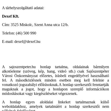
A tárhelyszolgáltató adatai:
Dexef Kft.
Cím: 3525 Miskolc, Szent Anna utca 12/b.
Telefon: (46) 500 990
E-mail: dexef@dexef.hu
A sajoszentpeter.hu honlap tartalma, oldalainak bármilyen
alkotóeleme (szöveg, kép, hang, videó stb.) csak Sajószentpéter
Városi Önkormányzat előzetes, írásbeli engedélyével használható
fel. A másodközlésnek minden esetben meg kell felelnie a
vonatkozó jogszabályi előírásoknak.A honlap szerkesztői fenntartják
maguknak a jogot, hogy a honlapon szereplő információkon
módosításokat vagy kiegészítéseket végezzenek.
A honlap egyes aloldalai linkeket tartalmaznak külső
weboldalakhoz, amelyek tartalmáért a honlap szerkesztői nem
vállalnak felelősséget.