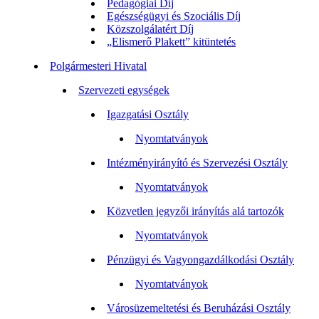
Pedagógiai Díj
Egészségügyi és Szociális Díj
Közszolgálatért Díj
„Elismerő Plakett” kitüntetés
Polgármesteri Hivatal
Szervezeti egységek
Igazgatási Osztály
Nyomtatványok
Intézményirányító és Szervezési Osztály
Nyomtatványok
Közvetlen jegyzői irányítás alá tartozók
Nyomtatványok
Pénzügyi és Vagyongazdálkodási Osztály
Nyomtatványok
Városüzemeltetési és Beruházási Osztály