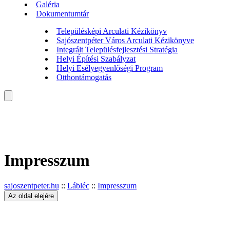
Galéria
Dokumentumtár
Településképi Arculati Kézikönyv
Sajószentpéter Város Arculati Kézikönyve
Integrált Településfejlesztési Stratégia
Helyi Építési Szabályzat
Helyi Esélyegyenlőségi Program
Otthontámogatás
Impresszum
sajoszentpeter.hu
::
Lábléc
::
Impresszum
Az oldal elejére