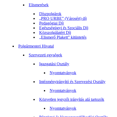
Elismerések
Díszpolgárok
„PRO URBE” (Városért) díj
Pedagógiai Díj
Egészségügyi és Szociális Díj
Közszolgálatért Díj
„Elismerő Plakett” kitüntetés
Polgármesteri Hivatal
Szervezeti egységek
Igazgatási Osztály
Nyomtatványok
Intézményirányító és Szervezési Osztály
Nyomtatványok
Közvetlen jegyzői irányítás alá tartozók
Nyomtatványok