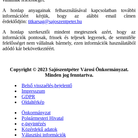
A honlap anyagainak felhasználásával kapcsolatban további
információért kérjük, hogy az alábbi email címen
érdeklődjön:
titkarsag@sajoszentpeter.hu
A honlap szerkesztői mindent megtesznek azért, hogy az
információk pontosak, frissek és teljesek legyenek, de semmiféle
felelősséget nem vállalnak bármely, ezen információk használatából
adódó kár bekövetkeztéért.
Copyright © 2023 Sajószentpéter Városi Önkormányzat.
Minden jog fenntartva.
Belső visszaélés-bejelentő
Impresszum
GDPR
Oldaltérkép
Önkormányzat
Polgármesteri Hivatal
e-ügyintézés
Közérdekű adatok
Választási információk