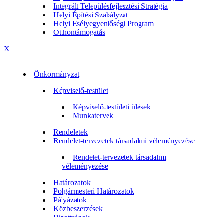
Integrált Településfejlesztési Stratégia
Helyi Építési Szabályzat
Helyi Esélyegyenlőségi Program
Otthontámogatás
X
Önkormányzat
Képviselő-testület
Képviselő-testületi ülések
Munkatervek
Rendeletek
Rendelet-tervezetek társadalmi véleményezése
Rendelet-tervezetek társadalmi
véleményezése
Határozatok
Polgármesteri Határozatok
Pályázatok
Közbeszerzések