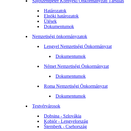
Sajószentpéter Környéki Önkormányzati Társulás
Határozatok
Elnöki határozatok
Ülések
Dokumentumok
Nemzetiségi önkormányzatok
Lengyel Nemzetiségi Önkormányzat
Dokumentumok
Német Nemzetiségi Önkormányzat
Dokumentumok
Roma Nemzetiségi Önkormányzat
Dokumentumok
Testvérvárosok
Dobsina - Szlovákia
Kobiór - Lengyelország
Šternberk - Csehország