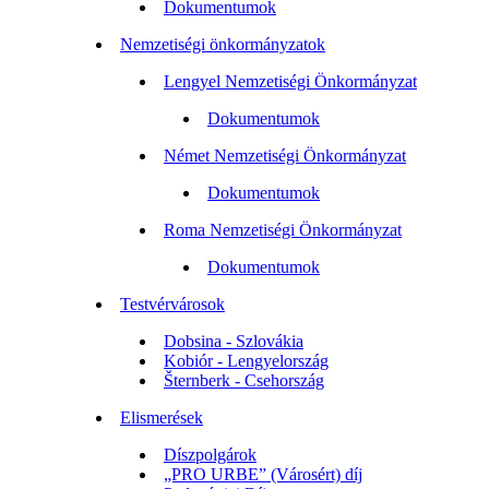
Dokumentumok
Nemzetiségi önkormányzatok
Lengyel Nemzetiségi Önkormányzat
Dokumentumok
Német Nemzetiségi Önkormányzat
Dokumentumok
Roma Nemzetiségi Önkormányzat
Dokumentumok
Testvérvárosok
Dobsina - Szlovákia
Kobiór - Lengyelország
Šternberk - Csehország
Elismerések
Díszpolgárok
„PRO URBE” (Városért) díj