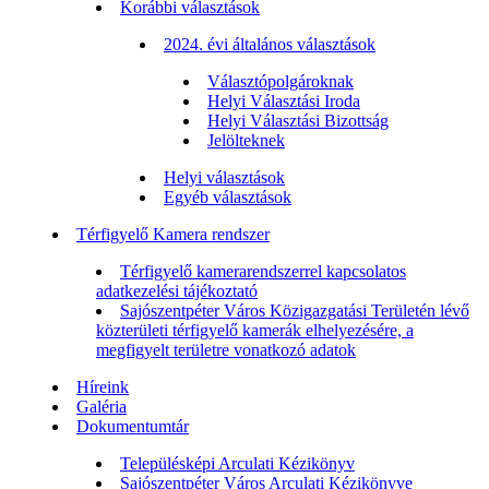
Korábbi választások
2024. évi általános választások
Választópolgároknak
Helyi Választási Iroda
Helyi Választási Bizottság
Jelölteknek
Helyi választások
Egyéb választások
Térfigyelő Kamera rendszer
Térfigyelő kamerarendszerrel kapcsolatos
adatkezelési tájékoztató
Sajószentpéter Város Közigazgatási Területén lévő
közterületi térfigyelő kamerák elhelyezésére, a
megfigyelt területre vonatkozó adatok
Híreink
Galéria
Dokumentumtár
Településképi Arculati Kézikönyv
Sajószentpéter Város Arculati Kézikönyve