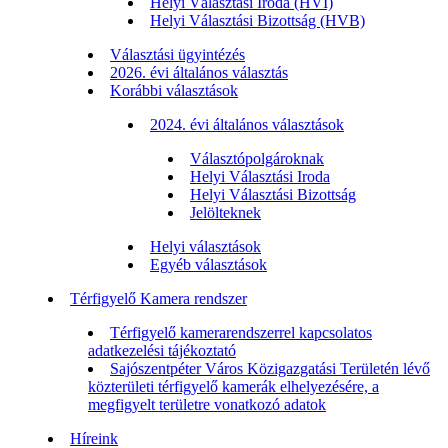
Helyi Választási Iroda (HVI)
Helyi Választási Bizottság (HVB)
Választási ügyintézés
2026. évi általános választás
Korábbi választások
2024. évi általános választások
Választópolgároknak
Helyi Választási Iroda
Helyi Választási Bizottság
Jelölteknek
Helyi választások
Egyéb választások
Térfigyelő Kamera rendszer
Térfigyelő kamerarendszerrel kapcsolatos
adatkezelési tájékoztató
Sajószentpéter Város Közigazgatási Területén lévő
közterületi térfigyelő kamerák elhelyezésére, a
megfigyelt területre vonatkozó adatok
Híreink