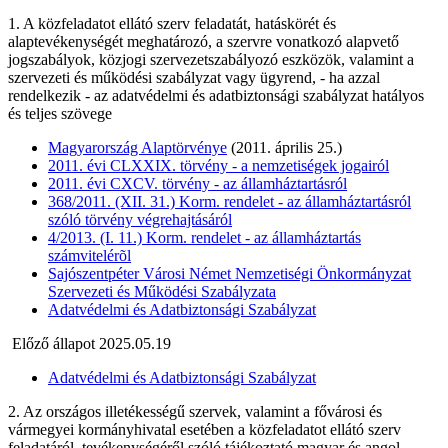
1. A közfeladatot ellátó szerv feladatát, hatáskörét és
alaptevékenységét meghatározó, a szervre vonatkozó alapvető
jogszabályok, közjogi szervezetszabályozó eszközök, valamint a
szervezeti és működési szabályzat vagy ügyrend, - ha azzal
rendelkezik - az adatvédelmi és adatbiztonsági szabályzat hatályos
és teljes szövege
Magyarország Alaptörvénye
(2011. április 25.)
2011. évi CLXXIX. törvény - a nemzetiségek jogairól
2011. évi CXCV. törvény - az államháztartásról
368/2011. (XII. 31.) Korm. rendelet - az államháztartásról
szóló törvény végrehajtásáról
4/2013. (I. 11.) Korm. rendelet - az államháztartás
számvitelérõl
Sajószentpéter Városi Német Nemzetiségi Önkormányzat
Szervezeti és Működési Szabályzata
Adatvédelmi és Adatbiztonsági Szabályzat
Előző állapot 2025.05.19
Adatvédelmi és Adatbiztonsági Szabályzat
2. Az országos illetékességű szervek, valamint a fővárosi és
vármegyei kormányhivatal esetében a közfeladatot ellátó szerv
feladatáról, tevékenységéről szóló tájékoztató magyar és angol