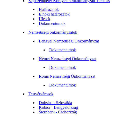
Sajószentpéter Környéki Önkormányzati Társulás
Határozatok
Elnöki határozatok
Ülések
Dokumentumok
Nemzetiségi önkormányzatok
Lengyel Nemzetiségi Önkormányzat
Dokumentumok
Német Nemzetiségi Önkormányzat
Dokumentumok
Roma Nemzetiségi Önkormányzat
Dokumentumok
Testvérvárosok
Dobsina - Szlovákia
Kobiór - Lengyelország
Šternberk - Csehország