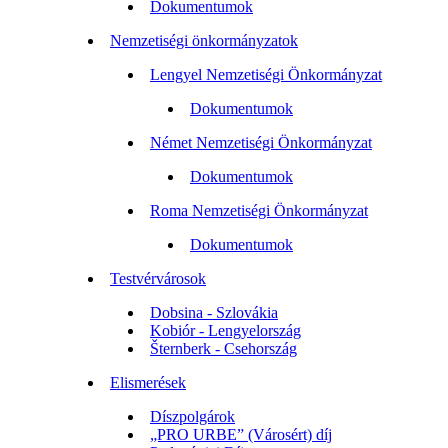
Dokumentumok
Nemzetiségi önkormányzatok
Lengyel Nemzetiségi Önkormányzat
Dokumentumok
Német Nemzetiségi Önkormányzat
Dokumentumok
Roma Nemzetiségi Önkormányzat
Dokumentumok
Testvérvárosok
Dobsina - Szlovákia
Kobiór - Lengyelország
Šternberk - Csehország
Elismerések
Díszpolgárok
„PRO URBE” (Városért) díj