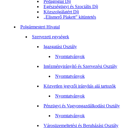
Pedagógiai Díj
Egészségügyi és Szociális Díj
Közszolgálatért Díj
„Elismerő Plakett” kitüntetés
Polgármesteri Hivatal
Szervezeti egységek
Igazgatási Osztály
Nyomtatványok
Intézményirányító és Szervezési Osztály
Nyomtatványok
Közvetlen jegyzői irányítás alá tartozók
Nyomtatványok
Pénzügyi és Vagyongazdálkodási Osztály
Nyomtatványok
Városüzemeltetési és Beruházási Osztály