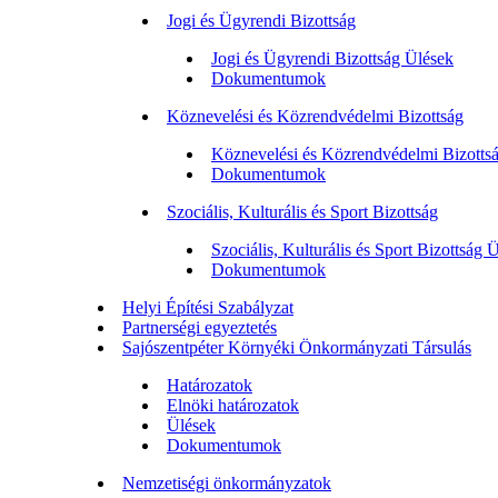
Jogi és Ügyrendi Bizottság
Jogi és Ügyrendi Bizottság Ülések
Dokumentumok
Köznevelési és Közrendvédelmi Bizottság
Köznevelési és Közrendvédelmi Bizotts
Dokumentumok
Szociális, Kulturális és Sport Bizottság
Szociális, Kulturális és Sport Bizottság 
Dokumentumok
Helyi Építési Szabályzat
Partnerségi egyeztetés
Sajószentpéter Környéki Önkormányzati Társulás
Határozatok
Elnöki határozatok
Ülések
Dokumentumok
Nemzetiségi önkormányzatok