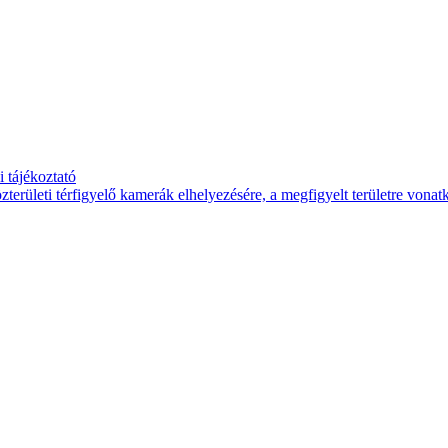
 tájékoztató
területi térfigyelő kamerák elhelyezésére, a megfigyelt területre vona