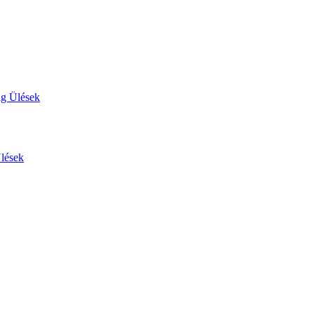
ág Ülések
Ülések