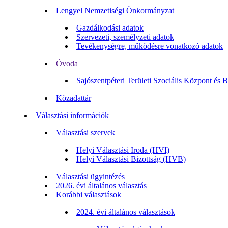
Lengyel Nemzetiségi Önkormányzat
Gazdálkodási adatok
Szervezeti, személyzeti adatok
Tevékenységre, működésre vonatkozó adatok
Óvoda
Sajószentpéteri Területi Szociális Központ és 
Közadattár
Választási információk
Választási szervek
Helyi Választási Iroda (HVI)
Helyi Választási Bizottság (HVB)
Választási ügyintézés
2026. évi általános választás
Korábbi választások
2024. évi általános választások