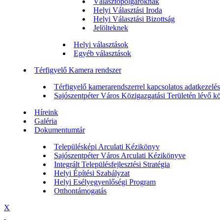
Választópolgároknak
Helyi Választási Iroda
Helyi Választási Bizottság
Jelölteknek
Helyi választások
Egyéb választások
Térfigyelő Kamera rendszer
Térfigyelő kamerarendszerrel kapcsolatos adatkezelési
Sajószentpéter Város Közigazgatási Területén lévő köz
Híreink
Galéria
Dokumentumtár
Településképi Arculati Kézikönyv
Sajószentpéter Város Arculati Kézikönyve
Integrált Településfejlesztési Stratégia
Helyi Építési Szabályzat
Helyi Esélyegyenlőségi Program
Otthontámogatás
X