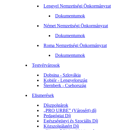
Lengyel Nemzetiségi Önkormányzat
Dokumentumok
Német Nemzetiségi Önkormányzat
Dokumentumok
Roma Nemzetiségi Önkormányzat
Dokumentumok
Testvérvárosok
Dobsina - Szlovákia
Kobiór - Lengyelország
Šternberk - Csehország
Elismerések
Díszpolgárok
„PRO URBE” (Városért) díj
Pedagógiai Díj
Egészségügyi és Szociális Díj
Közszolgálatért Díj