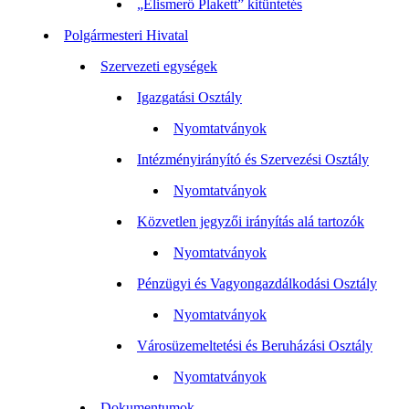
„Elismerő Plakett” kitüntetés
Polgármesteri Hivatal
Szervezeti egységek
Igazgatási Osztály
Nyomtatványok
Intézményirányító és Szervezési Osztály
Nyomtatványok
Közvetlen jegyzői irányítás alá tartozók
Nyomtatványok
Pénzügyi és Vagyongazdálkodási Osztály
Nyomtatványok
Városüzemeltetési és Beruházási Osztály
Nyomtatványok
Dokumentumok