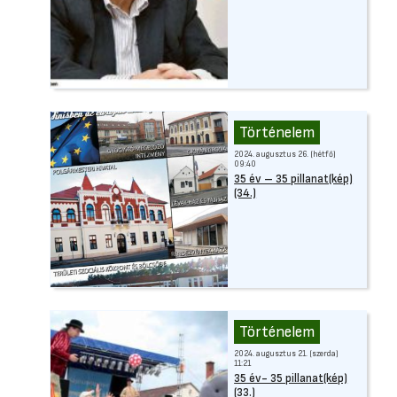
Történelem
2024. augusztus 26. (hétfő)
09:40
35 év – 35 pillanat(kép)
(34.)
Történelem
2024. augusztus 21. (szerda)
11:21
35 év- 35 pillanat(kép)
(33.)