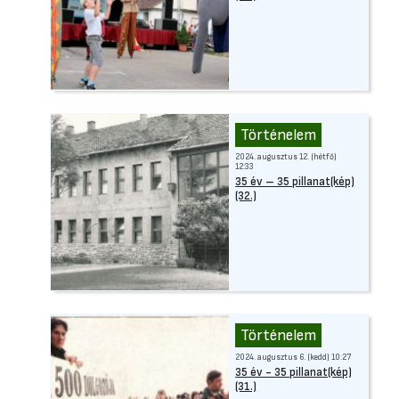
Történelem
2024. augusztus 12. (hétfő)
12:33
35 év – 35 pillanat(kép)
(32.)
Történelem
2024. augusztus 6. (kedd) 10:27
35 év - 35 pillanat(kép)
(31.)