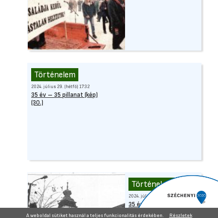
Történelem
2024. július 29. (hétfő) 17:32
35 év – 35 pillanat (kép)
(30.)
Történelem
2024. július 22. (hétfő) 09:50
35 év – 35 pillanat(kép)
(29.)
A weboldal sütiket használ a teljes funkcionalitás érdekében.
Részletek