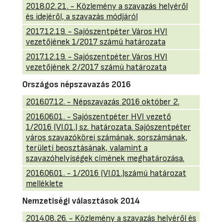
2018.02.21. - Közlemény a szavazás helyéről
és idejéről, a szavazás módjáról
2017.12.19. - Sajószentpéter Város HVI
vezetőjének 1/2017 számú határozata
2017.12.19. - Sajószentpéter Város HVI
vezetőjének 2/2017 számú határozata
Országos népszavazás 2016
2016.07.12. - Népszavazás 2016 október 2.
2016.06.01. - Sajószentpéter HVI vezető
1/2016 (VI.01.) sz. határozata. Sajószentpéter
város szavazókörei számának, sorszámának,
területi beosztásának, valamint a
szavazóhelyiségek címének meghatározása.
2016.06.01. - 1/2016 (VI.01.)számú határozat
melléklete
Nemzetiségi választások 2014
2014.08.26. - Közlemény a szavazás helyéről és