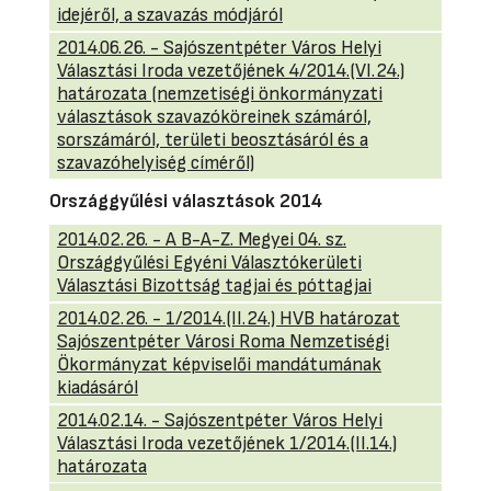
idejéről, a szavazás módjáról
2014.06.26. - Sajószentpéter Város Helyi
Választási Iroda vezetőjének 4/2014.(VI.24.)
határozata (nemzetiségi önkormányzati
választások szavazóköreinek számáról,
sorszámáról, területi beosztásáról és a
szavazóhelyiség címéről)
Országgyűlési választások 2014
2014.02.26. - A B-A-Z. Megyei 04. sz.
Országgyűlési Egyéni Választókerületi
Választási Bizottság tagjai és póttagjai
2014.02.26. - 1/2014.(II.24.) HVB határozat
Sajószentpéter Városi Roma Nemzetiségi
Ökormányzat képviselői mandátumának
kiadásáról
2014.02.14. - Sajószentpéter Város Helyi
Választási Iroda vezetőjének 1/2014.(II.14.)
határozata