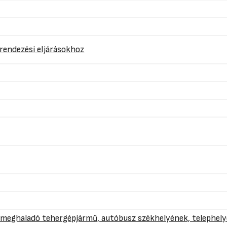
mrendezési eljárásokhoz
t meghaladó tehergépjármű, autóbusz székhelyének, telephel