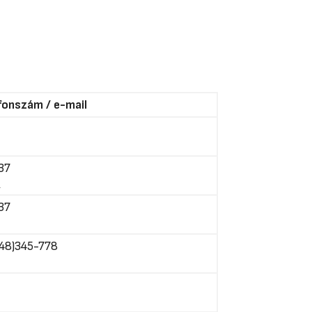
fonszám / e-mail
137
u
137
 (48)345-778