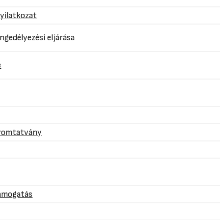
nyilatkozat
ngedélyezési eljárása
e
nyomtatvány
támogatás