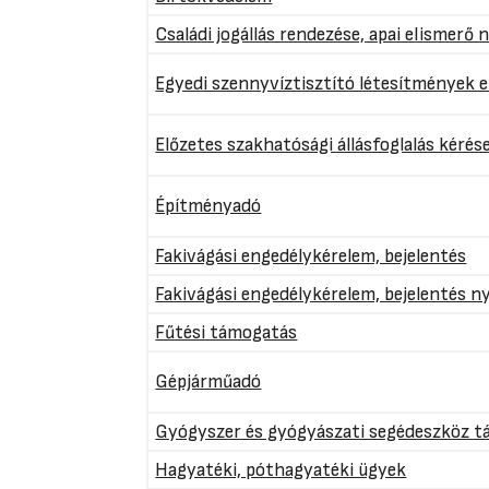
Családi jogállás rendezése, apai elismerő 
Egyedi szennyvíztisztító létesítmények e
Előzetes szakhatósági állásfoglalás kérés
Építményadó
Fakivágási engedélykérelem, bejelentés
Fakivágási engedélykérelem, bejelentés 
Fűtési támogatás
Gépjárműadó
Gyógyszer és gyógyászati segédeszköz 
Hagyatéki, póthagyatéki ügyek