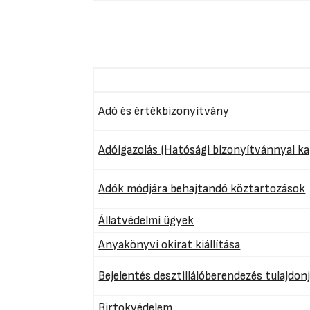
Adó és értékbizonyítvány
Adóigazolás (Hatósági bizonyítvánnyal ka
Adók módjára behajtandó köztartozások
Állatvédelmi ügyek
Anyakönyvi okirat kiállítása
Bejelentés desztillálóberendezés tulajdonj
Birtokvédelem