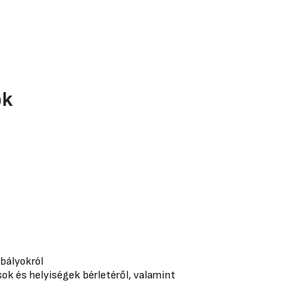
ok
abályokról
ok és helyiségek bérletéről, valamint