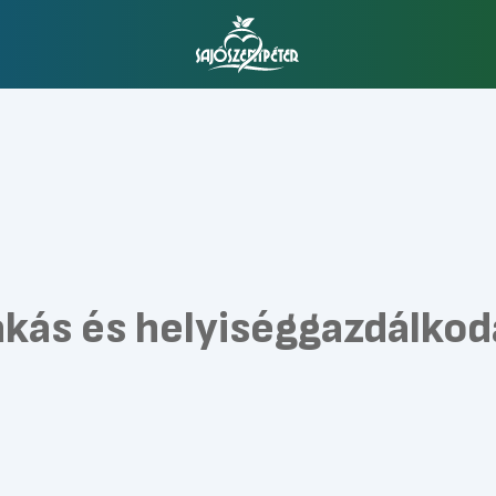
akás és helyiséggazdálkod