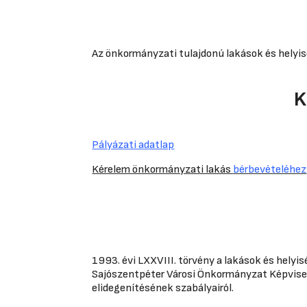
Az önkormányzati tulajdonú lakások és helyis
K
Pályázati adatlap
Kérelem önkormányzati lakás
bérbevételéhez
1993. évi LXXVIII. törvény a lakások és helyi
Sajószentpéter Városi Önkormányzat Képvis
elidegenítésének szabályairól.