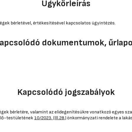
Ügykörleírás
égek bérletével, értékesítésével kapcsolatos ügyintézés.
apcsolódó dokumentumok, űrlap
Kapcsolódó jogszabályok
ségek bérletére, valamint az elidegenítésükre vonatkozó egyes sz
elő-testületének
10/2023. (lll.28.)
önkormányzati rendelete a lakás