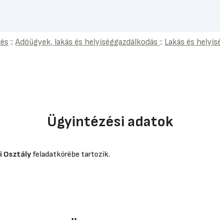
zés
::
Adóügyek, lakás és helyiséggazdálkodás
::
Lakás és helyi
Ügyintézési adatok
i Osztály
feladatkörébe tartozik.