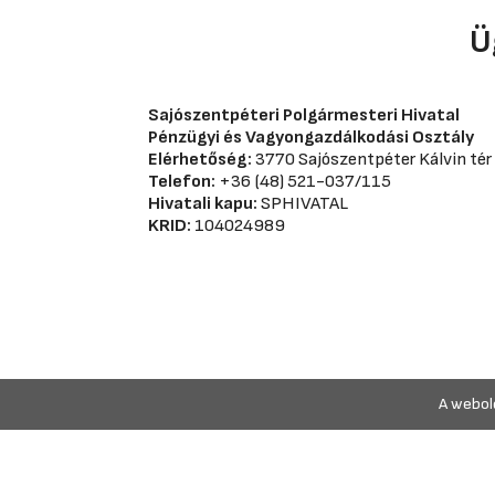
Ü
Sajószentpéteri Polgármesteri Hivatal
Pénzügyi és Vagyongazdálkodási Osztály
Elérhetőség:
3770 Sajószentpéter Kálvin tér 
Telefon:
+36 (48) 521-037/115
Hivatali kapu:
SPHIVATAL
KRID:
104024989
A webold