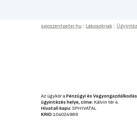
sajoszentpeter.hu
::
Lakosoknak
::
Ügyinté
Az ügykör a
Pénzügyi és Vagyongazdálkodás
ügyintézés helye, címe:
Kálvin tér 4.
Hivatali kapu:
SPHIVATAL
KRID:
104024989