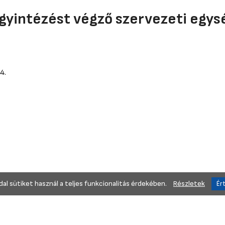
gyintézést végző szervezeti egys
4.
al sütiket használ a teljes funkcionalitás érdekében.
Részletek