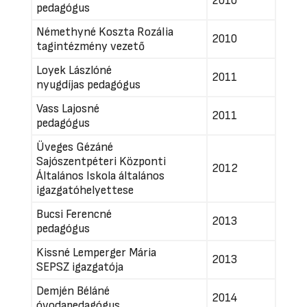
2010
pedagógus
Némethyné Koszta Rozália
2010
tagintézmény vezető
Loyek Lászlóné
2011
nyugdíjas pedagógus
Vass Lajosné
2011
pedagógus
Üveges Gézáné
Sajószentpéteri Központi
2012
Általános Iskola általános
igazgatóhelyettese
Bucsi Ferencné
2013
pedagógus
Kissné Lemperger Mária
2013
SEPSZ igazgatója
Demjén Béláné
2014
óvodapedagógus