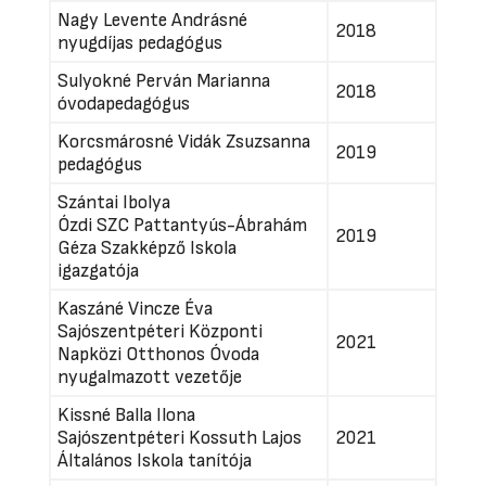
Nagy Levente Andrásné
2018
nyugdíjas pedagógus
Sulyokné Perván Marianna
2018
óvodapedagógus
Korcsmárosné Vidák Zsuzsanna
2019
pedagógus
Szántai Ibolya
Ózdi SZC Pattantyús-Ábrahám
2019
Géza Szakképző Iskola
igazgatója
Kaszáné Vincze Éva
Sajószentpéteri Központi
2021
Napközi Otthonos Óvoda
nyugalmazott vezetője
Kissné Balla Ilona
Sajószentpéteri Kossuth Lajos
2021
Általános Iskola tanítója