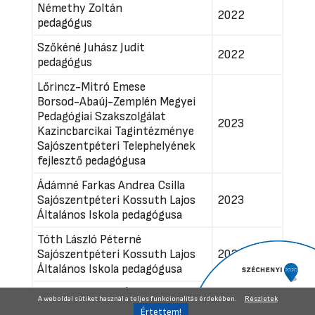
Némethy Zoltán
2022
pedagógus
Szőkéné Juhász Judit
2022
pedagógus
Lőrincz-Mitró Emese
Borsod-Abaúj-Zemplén Megyei
Pedagógiai Szakszolgálat
2023
Kazincbarcikai Tagintézménye
Sajószentpéteri Telephelyének
fejlesztő pedagógusa
Ádámné Farkas Andrea Csilla
Sajószentpéteri Kossuth Lajos
2023
Általános Iskola pedagógusa
Tóth László Péterné
Sajószentpéteri Kossuth Lajos
2024
Általános Iskola pedagógusa
Juhászné Farkas Ágnes
A weboldal sütiket használ a teljes funkcionalitás érdekében.
Részletek
Sajószentpéteri Központi