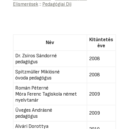
Elismerések
::
Pedagógiai Díj
Kitüntetés
Név
éve
Dr. Zsíros Sándorné
2008
pedagógus
Spitzmüller Miklósné
2008
óvoda pedagógus
Román Péterné
Móra Ferenc Tagiskola német
2009
nyelvtanár
Üveges Andrásné
2009
pedagógus
Alvári Dorottya