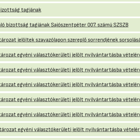
 bizottság tagjának
ló bizottság tagjának Sajószentpéter 007. számú SZSZB
atározat jelöltek szavazólapon szereplő sorrendjének sorsolás
tározat egyéni választókerületi jelölt nyilvántartásba vételér
tározat egyéni választókerületi jelölt nyilvántartásba vételé
tározat egyéni választókerületi jelölt nyilvántartásba vételér
tározat egyéni választókerületi jelölt nyilvántartásba vételér
atározat egyéni választókerületi jelölt nyilvántartásba vétel
tározat egyéni választókerületi jelölt nyilvántartásba vételérő