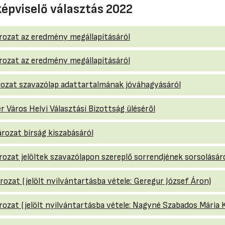
képviselő választás 2022
tározat az eredmény megállapításáról
tározat az eredmény megállapításáról
tározat szavazólap adattartalmának jóváhagyásáról
r Város Helyi Választási Bizottság üléséről
ározat bírság kiszabásáról
ározat jelöltek szavazólapon szereplő sorrendjének sorsolásár
rozat (jelölt nyilvántartásba vétele: Geregur József Áron)
ározat (jelölt nyilvántartásba vétele: Nagyné Szabados Mária K