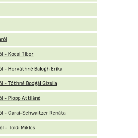
áról
ől - Kocsi Tibor
ről - Horváthné Balogh Erika
ől - Tóthné Bodgál Gizella
ől - Plopp Attiláné
éről - Garai-Schwaitzer Renáta
l - Toldi Miklós