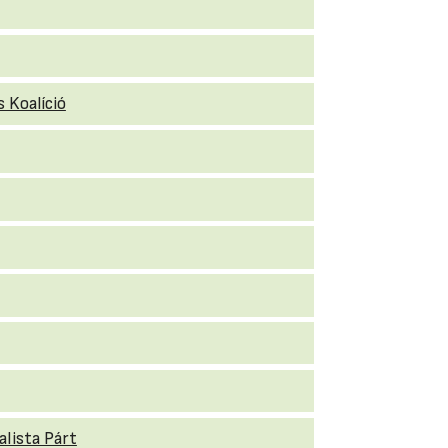
s Koalíció
alista Párt