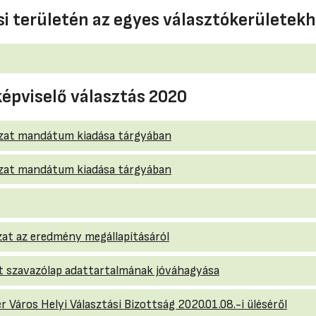
i területén az egyes választókerületekh
képviselő választás 2020
rozat mandátum kiadása tárgyában
rozat mandátum kiadása tárgyában
ozat az eredmény megállapításáról
zat szavazólap adattartalmának jóváhagyása
 Város Helyi Választási Bizottság 2020.01.08.-i üléséről