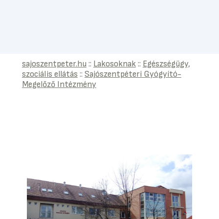
sajoszentpeter.hu
::
Lakosoknak
::
Egészségügy,
szociális ellátás
::
Sajószentpéteri Gyógyító-
Megelőző Intézmény