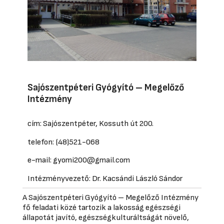
Sajószentpéteri Gyógyító – Megelőző
Intézmény
cím: Sajószentpéter, Kossuth út 200.
telefon: (48)521-068
e-mail: gyomi200@gmail.com
Intézményvezető: Dr. Kacsándi László Sándor
A Sajószentpéteri Gyógyító – Megelőző Intézmény
fő feladati közé tartozik a lakosság egészségi
állapotát javító, egészségkulturáltságát növelő,