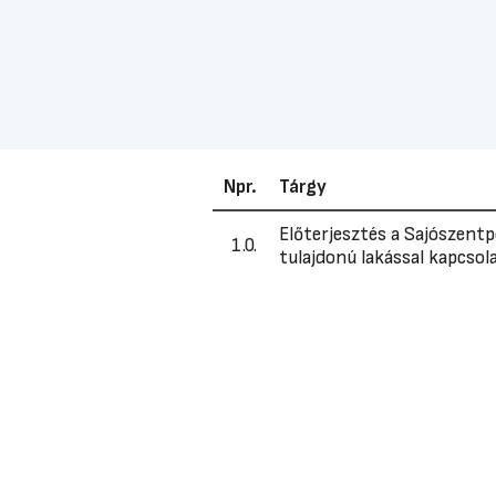
Npr.
Tárgy
Előterjesztés a Sajószentpé
1.0.
tulajdonú lakással kapcso