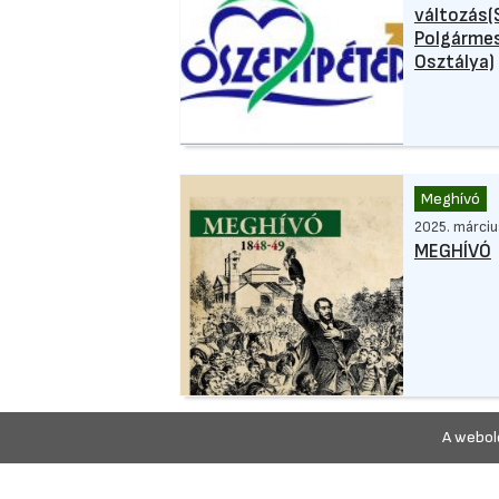
változás(
Polgármes
Osztálya)
Meghívó
2025. március
MEGHÍVÓ
A webold
Hirdetmén
2024. február