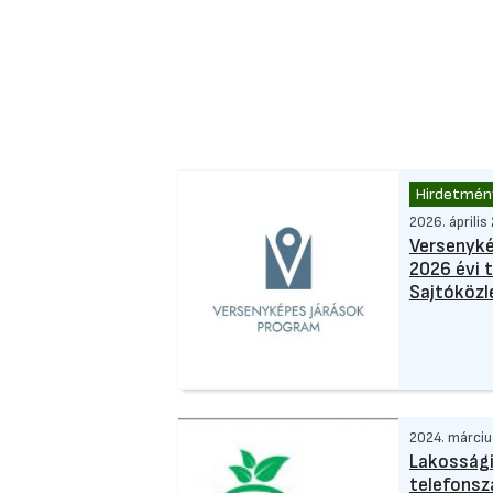
Hirdetmén
2026. április
Versenyké
2026 évi 
Sajtóköz
2024. március
Lakossági
telefons