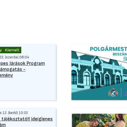
y
Kiemelt
 22. (szerda) 08:04
pes Járások Program
támogatás -
lemény
 12. (kedd) 10:33
 tájékoztató!( ideiglenes
zám