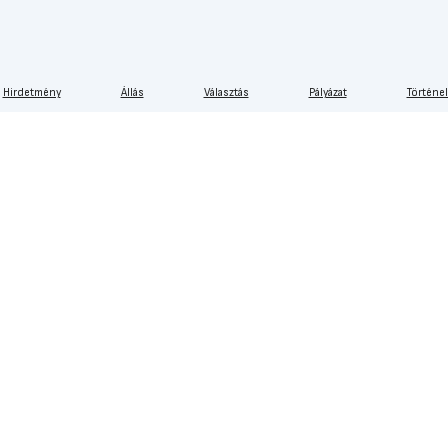
Hirdetmény
Állás
Választás
Pályázat
Történe