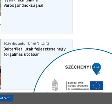
Nyári diákmunka a
Városgondnokságnál
2024. december 2. (hétfő) 13:42
Belterületi utak fejlesztése négy
forgalmas utcában
Önkormányzat
2023. december 20. (szerda) 15:41