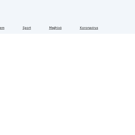
lem
Sport
Meghívó
Koronavírus