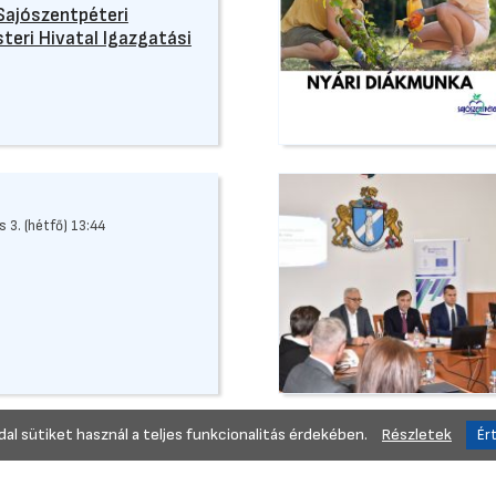
Sajószentpéteri
teri Hivatal Igazgatási
 3. (hétfő) 13:44
al sütiket használ a teljes funkcionalitás érdekében.
Részletek
y
 21. (szerda) 13:31